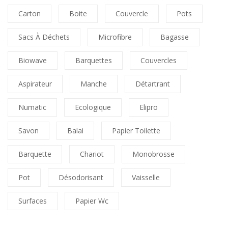
Carton
Boite
Couvercle
Pots
Sacs À Déchets
Microfibre
Bagasse
Biowave
Barquettes
Couvercles
Aspirateur
Manche
Détartrant
Numatic
Ecologique
Elipro
Savon
Balai
Papier Toilette
Barquette
Chariot
Monobrosse
Pot
Désodorisant
Vaisselle
Surfaces
Papier Wc